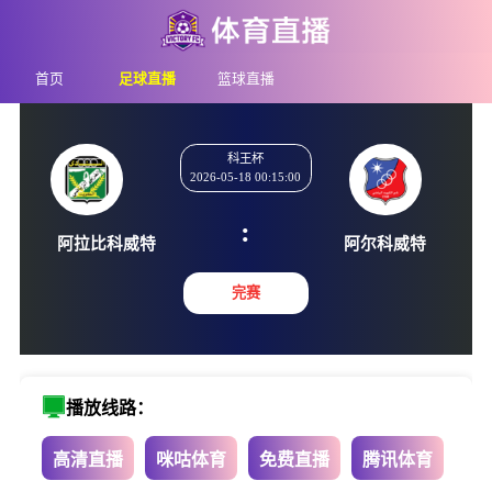
首页
足球直播
篮球直播
科王杯
2026-05-18 00:15:00
:
阿拉比科威特
阿尔科
完赛
播放线路：
高清直播
咪咕体育
免费直播
腾讯体育