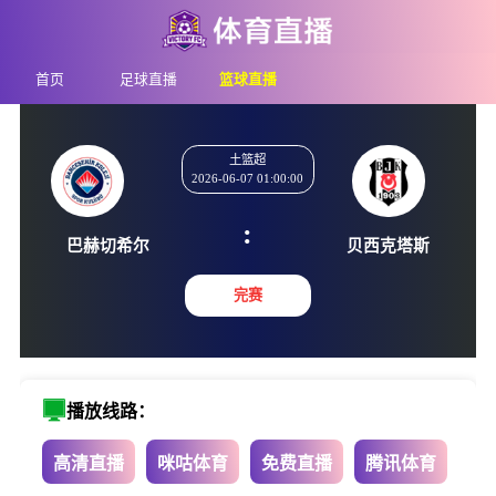
首页
足球直播
篮球直播
土篮超
2026-06-07 01:00:00
:
巴赫切希尔
贝西克
完赛
播放线路：
高清直播
咪咕体育
免费直播
腾讯体育