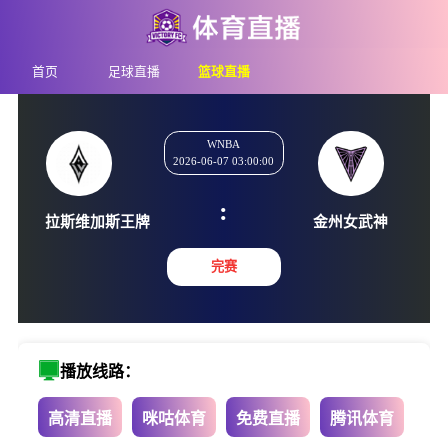
首页
足球直播
篮球直播
WNBA
2026-06-07 03:00:00
:
拉斯维加斯王牌
金州女
完赛
播放线路：
高清直播
咪咕体育
免费直播
腾讯体育