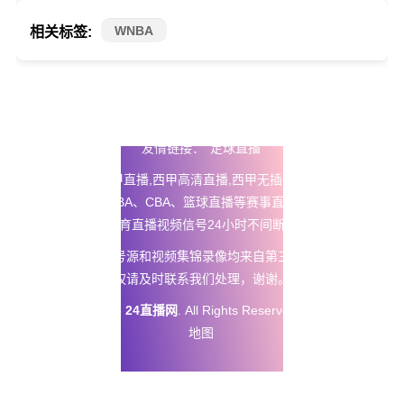
WNBA
相关标签:
友情链接：
足球直播
24直播网
提供西甲直播,西甲高清直播,西甲无插件免费直播以及五
大联赛直播、NBA、CBA、篮球直播等赛事直播在线观看无插
件，体育直播视频信号24小时不间断更新。
本站所有直播信号源和视频集锦录像均来自第三方平台，如有侵
权请及时联系我们处理，谢谢。
Copyright © 2025
24直播网
. All Rights Reserved 版权所有
网站
地图