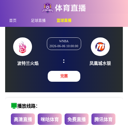
首页
足球直播
篮球直播
WNBA
2026-06-06 10:00:00
:
波特兰火焰
凤凰城
完赛
播放线路：
高清直播
咪咕体育
免费直播
腾讯体育