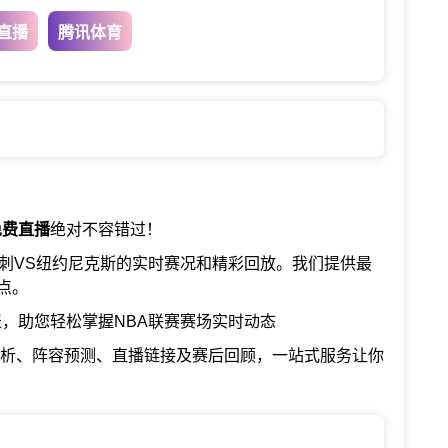
直播
腾讯体育
免费直播
绝对不容错过！
马刺VS纽约尼克斯的实时赛况和精彩回放。我们提供最
点。
，助您轻松掌握NBA联赛赛场实时动态
分析、阵容预测、直播链接及赛后回顾，一站式服务让你