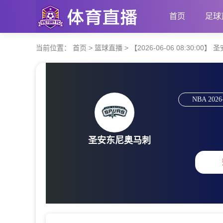
首页
足球
当前位置：
首页
>
篮球直播
>
【2026-06-06 08:30:0
NBA
2026
圣安东尼奥马刺