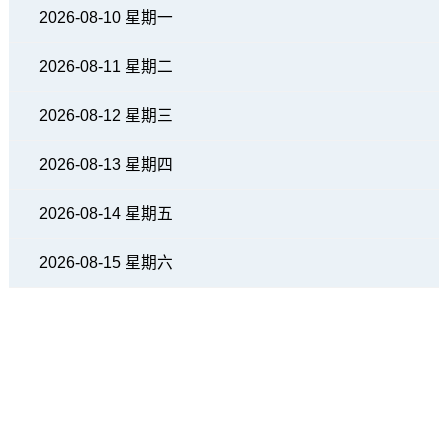
2026-08-10 星期一
2026-08-11 星期二
2026-08-12 星期三
2026-08-13 星期四
2026-08-14 星期五
2026-08-15 星期六