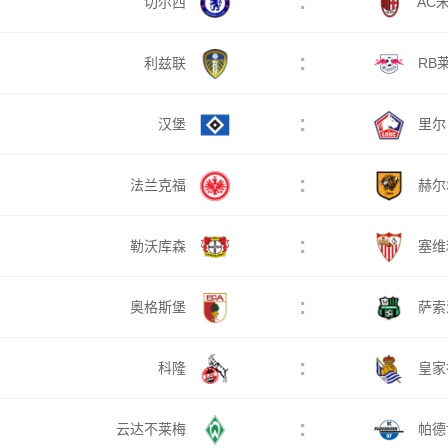
:
切尔西
AC
:
利兹联
RB
:
汉堡
里尔
:
法兰克福
赫尔
:
勒沃库森
塞维
:
奥格斯堡
萨索
:
科隆
皇家
:
云达不莱梅
帕德