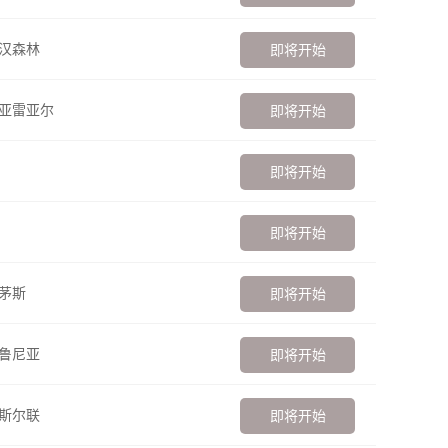
汉森林
即将开始
亚雷亚尔
即将开始
即将开始
即将开始
茅斯
即将开始
鲁尼亚
即将开始
斯尔联
即将开始