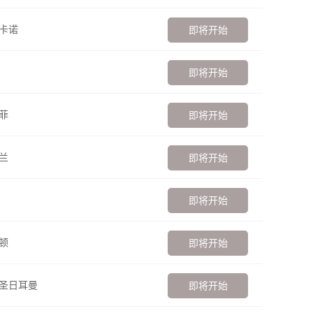
卡诺
即将开始
即将开始
菲
即将开始
兰
即将开始
即将开始
顿
即将开始
圣日耳曼
即将开始