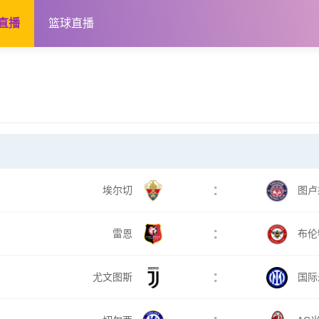
直播
篮球直播
:
埃尔切
图卢
:
雷恩
布伦
:
尤文图斯
国际