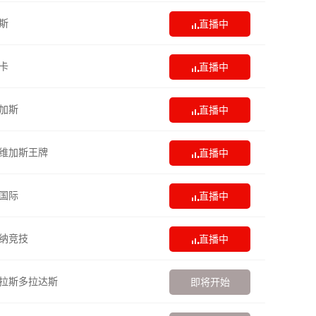
斯
直播中
卡
直播中
加斯
直播中
维加斯王牌
直播中
国际
直播中
纳竞技
直播中
拉斯多拉达斯
即将开始