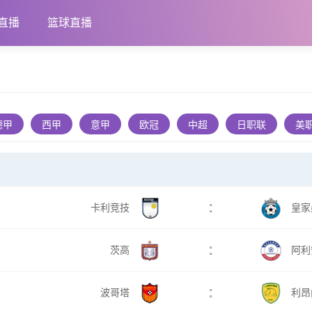
直播
篮球直播
德甲
西甲
意甲
欧冠
中超
日职联
美
:
卡利竞技
皇家
:
茨高
阿利
:
波哥塔
利昂