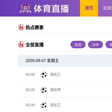
首页
足球
热点赛事
全部直播
英超
法甲
2026-08-07 星期五
05:00
哥伦乙
05:00
哥伦甲
05:30
哥伦乙