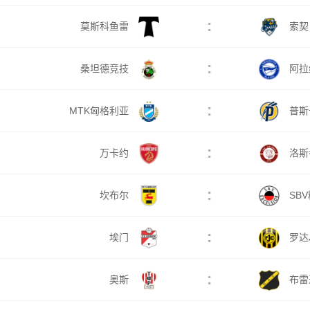
:
莫斯科鱼雷
索契
:
桑坦德竞技
阿拉
:
MTK匈格利亚
普斯
:
万卡约
洛斯
:
坎布尔
SB
:
埃门
罗达
:
奥斯
布雷